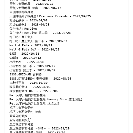
月刊少女野崎君 - 2023/06/16
月刊少女野崎君 特典 - 2023/06/17
天使降临到我身边
天使降临到了我身边！Precious Friends - 2023/04/25
粗点心战争 - 2023/04/08
粗点心战争2 - 2023/04/23
公主连结！Re:Dive
公主连结！Re:Dive 第二季 - 2023/03/28
打工吧！魔王大人
打工吧！魔王大人 第二季 - 2023/03/07
Null & Peta - 2022/10/21
Null & Peta OVA - 2022/10/21
GJ部 - 2022/10/11
GJ部@ - 2022/10/12
出租女友 - 2022/03/31
出租女友 第二季 - 2022/09/17
出租女友 第三季 - 2023/10/07
SSSS.GRIDMAN 古利特
SSSS.DYNAZENON 电光机王 - 2022/08/09
古利特宇宙 - 2024/10/30
政宗君的复仇 - 2022/08/06
政宗君的复仇 OAD - 2022/08/06
Re：从零开始的异世界生活
Re：从零开始的异世界生活 Memory Snow(雪之回忆)
Re：从零开始的异世界生活 冰结之绊
机巧少女不会受伤
机巧少女不会受伤 特典
五等分的新娘
五等分的新娘∫∫
总之就是非常可爱
总之就是非常可爱 ～SNS～ - 2022/03/29
总之就是非常可爱：制服 - 2022/12/04