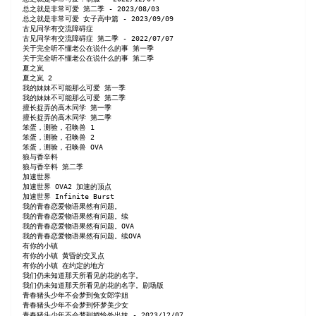
总之就是非常可爱 第二季 - 2023/08/03
总之就是非常可爱 女子高中篇 - 2023/09/09
古见同学有交流障碍症
古见同学有交流障碍症 第二季 - 2022/07/07
关于完全听不懂老公在说什么的事 第一季
关于完全听不懂老公在说什么的事 第二季
夏之岚
夏之岚 2
我的妹妹不可能那么可爱 第一季
我的妹妹不可能那么可爱 第二季
擅长捉弄的高木同学 第一季
擅长捉弄的高木同学 第二季
笨蛋，测验，召唤兽 1
笨蛋，测验，召唤兽 2
笨蛋，测验，召唤兽 OVA
狼与香辛料
狼与香辛料 第二季
加速世界
加速世界 OVA2 加速的顶点
加速世界 Infinite Burst
我的青春恋爱物语果然有问题。
我的青春恋爱物语果然有问题。续
我的青春恋爱物语果然有问题。OVA
我的青春恋爱物语果然有问题。续OVA
有你的小镇
有你的小镇 黄昏的交叉点
有你的小镇 在约定的地方
我们仍未知道那天所看见的花的名字。
我们仍未知道那天所看见的花的名字。剧场版
青春猪头少年不会梦到兔女郎学姐
青春猪头少年不会梦到怀梦美少女
青春猪头少年不会梦到娇怜外出妹 - 2023/12/07