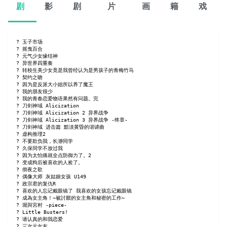
剧
影
剧
片
画
籍
戏
? 玉子市场
? 摇曳百合
? 元气少女缘结神
? 异世界四重奏
? 转校生美少女竟是我曾经认为是男孩子的青梅竹马
? 契约之吻
? 因为是反派大小姐所以养了魔王
? 我的朋友很少
? 我的青春恋爱物语果然有问题。完
? 刀剑神域 Alicization
? 刀剑神域 Alicization 2 异界战争
? 刀剑神域 Alicization 3 异界战争 -终章-
? 刀剑神域 进击篇 黯淡黄昏的谐谑曲
? 虚构推理2
? 不要欺负我，长瀞同学
? 久保同学不放过我
? 因为太怕痛就全点防御力了。2
? 变成狗后被喜欢的人捡了。
? 彻夜之歌
? 偶像大师 灰姑娘女孩 U149
? 政宗君的复仇R
? 喜欢的人忘记戴眼镜了 我喜欢的女孩忘记戴眼镜
? 成為女主角！~被討厭的女主角和秘密的工作~
? 堀與宮村 -piece-
? Little Busters!
? 请认真的和我恋爱
? 三次元女友