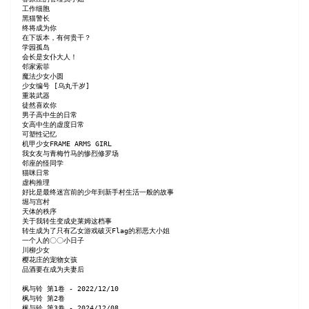
工作细胞
黑猫警长
终将成为你
在下坂本，有何贵干？
学园孤岛
会长是女仆大人！
邻家索菲
魔法少女小圆
少女编号 [乌丸千岁]
重装武器
徒然喜欢你
男子高中生的日常
女高中生的虚度日常
可塑性记忆
机甲少女FRAME ARMS GIRL
我女友与青梅竹马的惨烈修罗场
邻座的怪同学
猫咪日常
虚构推理
好比是最终迷宫前的少年到新手村生活一般的故事
堀与宫村
天体的秩序
关于我转生变成史莱姆这档事
转生成为了只有乙女游戏破灭Flag的邪恶大小姐
一个人的〇〇小日子
川柳少女
樱花庄的宠物女孩
品酒要在成为夫妻后
枫与铃 第1卷 - 2022/12/10
枫与铃 第2卷
枫与铃 第3卷 - 2024/12/08