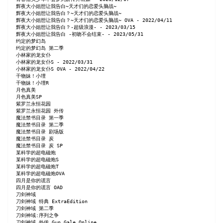
辉夜大小姐想让我告白~天才们的恋爱头脑战~
辉夜大小姐想让我告白？~天才们的恋爱头脑战~
辉夜大小姐想让我告白？~天才们的恋爱头脑战~ OVA - 2022/04/11
辉夜大小姐想让我告白？-超级浪漫- - 2023/03/15
辉夜大小姐想让我告白 -初吻不会结束- - 2023/05/31
约定的梦幻岛
约定的梦幻岛 第二季
小林家的龙女仆
小林家的龙女仆S - 2022/03/31
小林家的龙女仆S OVA - 2022/04/22
干物妹！小埋
干物妹！小埋R
月色真美
月色真美SP
紫罗兰永恒花园
紫罗兰永恒花园 外传
魔法禁书目录 第一季
魔法禁书目录 第二季
魔法禁书目录 剧场版
魔法禁书目录 炭
魔法禁书目录 炭 SP
某科学的超电磁炮
某科学的超电磁炮S
某科学的超电磁炮T
某科学的超电磁炮OVA
四月是你的谎言
四月是你的谎言 OAD
刀剑神域
刀剑神域 特典 ExtraEdition
刀剑神域 第二季
刀剑神域:序列之争
刀剑神域 外传 Gun Gale Online