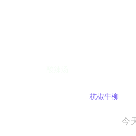
酸辣汤
杭椒牛柳
今