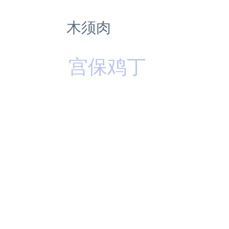
木须肉
宫保鸡丁