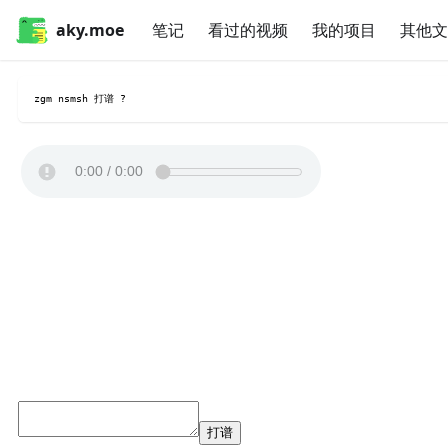
aky.moe
笔记
看过的视频
我的项目
其他文
zgm nsmsh 打谱 ?
打谱