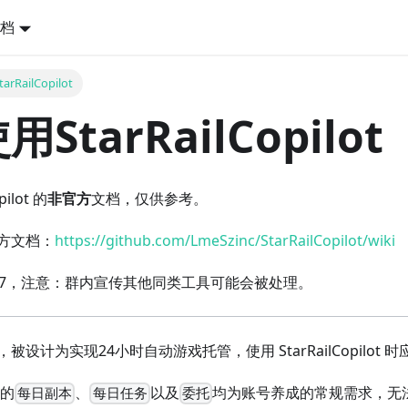
档
RailCopilot
StarRailCopilot
ilot 的
非官方
文档，仅供参考。
方文档：
https://github.com/LmeSzinc/StarRailCopilot/wiki
0927，注意：群内宣传其他同类工具可能会被处理。
设计为实现24小时自动游戏托管，使用 StarRailCopilot
中的
、
以及
均为账号养成的常规需求，无法被关
每日副本
每日任务
委托